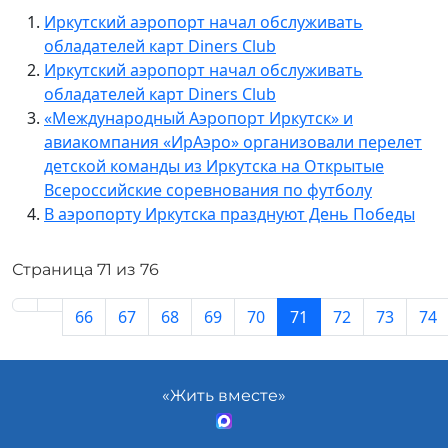
Иркутский аэропорт начал обслуживать
обладателей карт Diners Club
Иркутский аэропорт начал обслуживать
обладателей карт Diners Club
«Международный Аэропорт Иркутск» и
авиакомпания «ИрАэро» организовали перелет
детской команды из Иркутска на Открытые
Всероссийские соревнования по футболу
В аэропорту Иркутска празднуют День Победы
Страница 71 из 76
66
67
68
69
70
71
72
73
74
«Жить вместе»