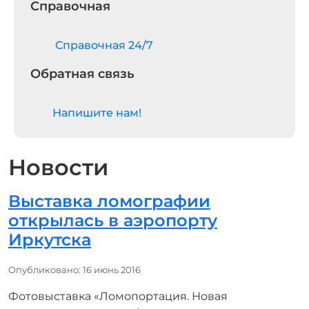
Справочная
Cправочная 24/7
Обратная связь
Напишите нам!
Новости
Выставка ломографии
открылась в аэропорту
Иркутска
Информация о материале
Опубликовано: 16 июнь 2016
Фотовыставка «Ломопортация. Новая