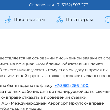
Справочная +7 (3952) 507-277
Пассажирам
Партнерам
ществляется на основании письменной заявки от ср
ить на официальном бланке, обязательны печать
 тексте нужно указать тему съемок, дату и время их
в съемочной группы, а также приложить сканы паспо
на быть подана по факсу:
+7(3952) 266-400.
два полных рабочих дня до планируемой даты съемк
» вправе отказать в проведении съемки.
и АО «Международный Аэропорт Иркутск» вправе
 объяснения причин.