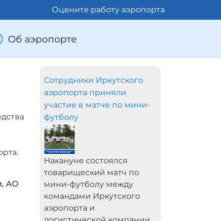
Оцените работу аэропорта
Об аэропорте
Сотрудники Иркутского
аэропорта приняли
участие в матче по мини-
едства
футболу
рта.
Накануне состоялся
товарищеский матч по
и, АО
мини-футболу между
командами Иркутского
аэропорта и
логистической компании