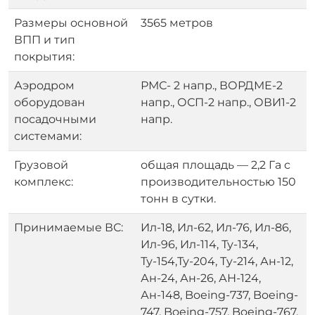
Размеры основной
3565 метров
ВПП и тип
покрытия:
Аэродром
РМС- 2 напр., ВОРДМЕ-2
оборудован
напр., ОСП-2 напр., ОВИ1-2
посадочными
напр.
системами:
Грузовой
общая площадь — 2,2 Га с
комплекс:
производительностью 150
тонн в сутки.
Принимаемые ВС:
Ил-18, Ил-62, Ил-76, Ил-86,
Ил-96, Ил-114, Ту-134,
Ту-154,Ту-204, Ty-214, Ан-12,
Ан-24, Ан-26, АН-124,
Ан-148, Boeing-737, Boeing-
747, Boeing-757, Boeing-767,