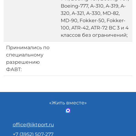
Boeing-777, А-310, A-319, A-
320, A-321, А-330, MD-82,
MD-90, Fokker-50, Fokker-
100, ATR-42, ATR-72 ВС 3 и 4
классов без ограничений;
Принимались по
специальному
разрешению
ФАВТ:
«Жить вместе»
office@iktport.ru
+7 (3952) 507-277