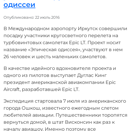
одиссеи
Информация о материале
Опубликовано: 22 июль 2016
В Международном аэропорту Иркутск совершили
посадку участники кругосветного перелета на
турбовинтовых самолетах Epic LT. Проект носит
название «Эпическая одиссея», участвуют в нем
26 человек и шесть маленьких самолетов.
В качестве идейного вдохновителя проекта и
одного из пилотов выступает Дуглас Кинг
президент американской авиакомпании Epic
Aircraft, разработавшей Epic LT.
Экспедиция стартовала 7 июля из американского
города Ошкош, известного ежегодным слетом
любителей авиации. Путешественники торопятся
вернуться домой, в штат Висконсин как раз к
началу авиашоу. Именно поэтому все