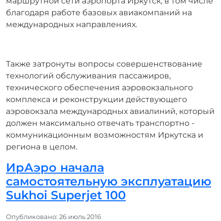
маршрутной сети аэропорта Иркутск, в том числе
благодаря работе базовых авиакомпаний на
международных направлениях.
Также затронуты вопросы совершенствование
технологий обслуживания пассажиров,
технического обеспечения аэровокзального
комплекса и реконструкции действующего
аэровокзала международных авиалиний, который
должен максимально отвечать транспортно -
коммуникационным возможностям Иркутска и
региона в целом.
ИрАэро начала
самостоятельную эксплуатацию
Sukhoi Superjet 100
Информация о материале
Опубликовано: 26 июль 2016