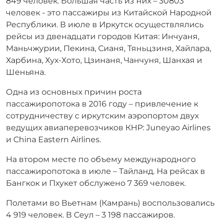
849 человек. Большая часть из них – 30803
человек - это пассажиры из Китайской Народной
Республики. В июле в Иркутск осуществлялись
рейсы из двенадцати городов Китая: Инчуаня,
Маньчжурии, Пекина, Сианя, Тяньцзиня, Хайлара,
Харбина, Хух-Хото, Цзинаня, Чанчуня, Шанхая и
Шеньяна.
Одна из основных причин роста
пассажиропотока в 2016 году – привлечение к
сотрудничеству с иркутским аэропортом двух
ведущих авиаперевозчиков КНР: Juneyao Airlines
и China Eastern Airlines.
На втором месте по объему международного
пассажиропотока в июле – Тайланд. На рейсах в
Бангкок и Пхукет обслужено 7 369 человек.
Полетами во Вьетнам (Камрань) воспользовались
4 919 человек. В Сеул – 3 198 пассажиров.