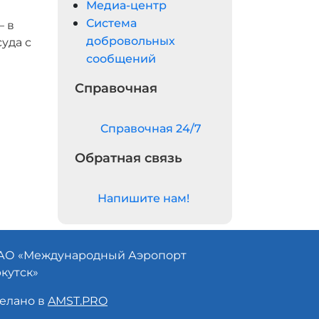
Медиа-центр
Система
– в
добровольных
уда с
сообщений
Справочная
Cправочная 24/7
Обратная связь
Напишите нам!
АО «
Международный Аэропорт
кутск»
елано в
AMST.PRO