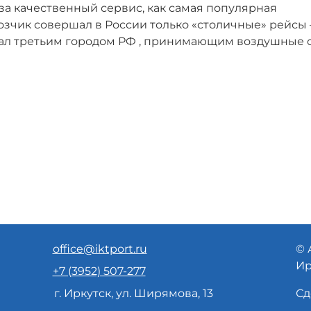
 за качественный сервис, как самая популярная
озчик совершал в России только «столичные» рейсы 
стал третьим городом РФ , принимающим воздушные с
office@iktport.ru
© 
Ир
+7 (3952) 507-277
г. Иркутск, ул. Ширямова, 13
Сд