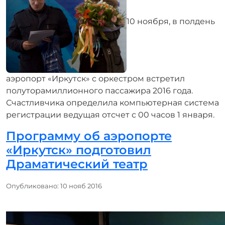
10 ноября, в полдень
аэропорт «Иркутск» с оркестром встретил
полуторамиллионного пассажира 2016 года.
Счастливчика определила компьютерная система
регистрации ведущая отсчет с 00 часов 1 января.
Программу об аэропорте
«Иркутск» подготовил
Драматический театр
Информация о материале
Опубликовано: 10 нояб 2016