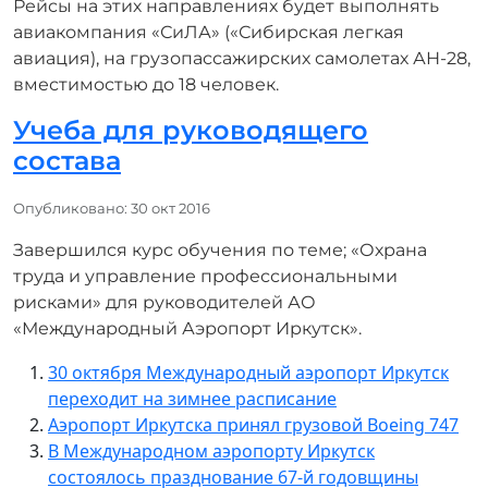
Рейсы на этих направлениях будет выполнять
авиакомпания «СиЛА» («Сибирская легкая
авиация), на грузопассажирских самолетах АН-28,
вместимостью до 18 человек.
Учеба для руководящего
состава
Информация о материале
Опубликовано: 30 окт 2016
Завершился курс обучения по теме; «Охрана
труда и управление профессиональными
рисками» для руководителей АО
«Международный Аэропорт Иркутск».
30 октября Международный аэропорт Иркутск
переходит на зимнее расписание
Аэропорт Иркутска принял грузовой Boeing 747
В Международном аэропорту Иркутск
состоялось празднование 67-й годовщины