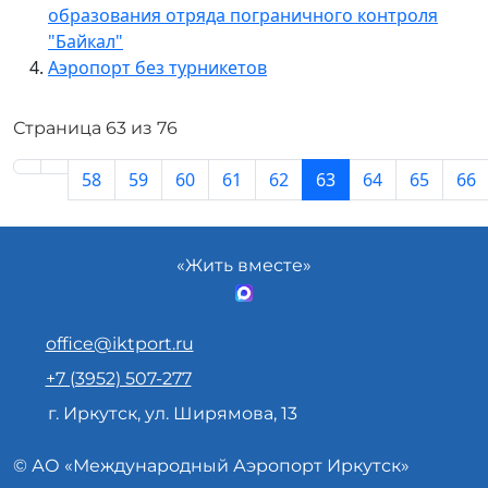
образования отряда пограничного контроля
"Байкал"
Аэропорт без турникетов
Страница 63 из 76
58
59
60
61
62
63
64
65
66
«Жить вместе»
office@iktport.ru
+7 (3952) 507-277
г. Иркутск, ул. Ширямова, 13
© АО «
Международный Аэропорт
Иркутск»