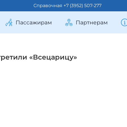
Справочная +7 (3952) 507-277
Пассажирам
Партнерам
третили «Всецарицу»