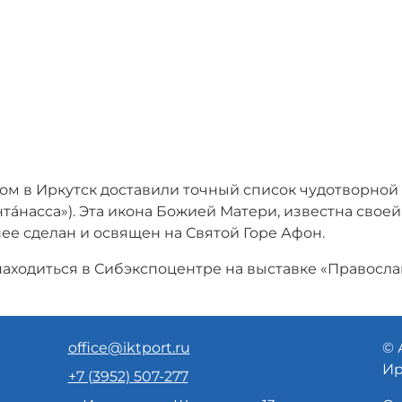
ом в Иркутск доставили точный список чудотворной
та́насса»). Эта икона Божией Матери, известна своей
нее сделан и освящен на Святой Горе Афон.
 находиться в Сибэкспоцентре на выставке «Правосл
office@iktport.ru
© 
Ир
+7 (3952) 507-277