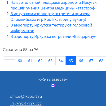
На вертолетной площадке аэропорта Иркутск
прошли учения Центра медицины катастроф
В иркутском аэропорту встретили призера
Олимпийских игр Рио Екатерину Букину!
В аэропорту Иркутска тестируют голосовой
информатор
В аэропорту Иркутска встретили «Всецарицу»
Страница 65 из 76
60
61
62
63
64
65
66
67
68
«Жить вместе»
office@iktport.ru
+7 (3952) 507-277