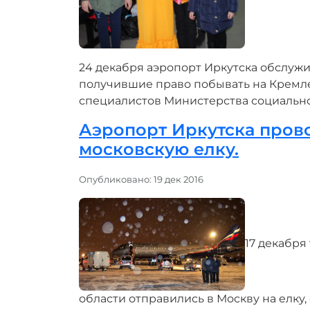
24 декабря аэропорт Иркутска обслужи
получившие право побывать на Кремле
специалистов Министерства социальног
Аэропорт Иркутска пров
московскую елку.
Информация о материале
Опубликовано: 19 дек 2016
17 декабря
области отправились в Москву на елк