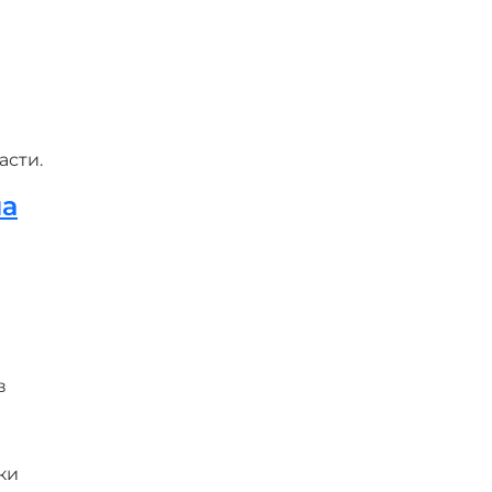
и
асти.
на
в
ки