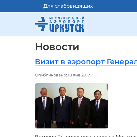
Для слабовидящих
Новости
Визит в аэропорт Генера
Информация о материале
Опубликовано: 18 янв 2017
Встреча Генерального консула Монголи