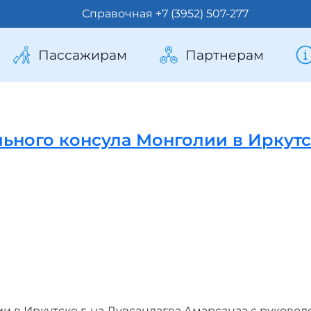
Справочная +7 (3952) 507-277
Пассажирам
Партнерам
льного консула Монголии в Иркут
и в Иркутске г-на Лувсандагва Амарсанаа с руковод