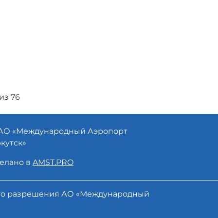
из 76
АО «
Международный Аэропорт
кутск»
елано в
AMST.PRO
ого разрешения АО «Международный