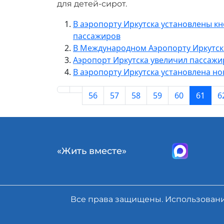
для детей-сирот.
В аэропорту Иркутска установлены 
пассажиров
В Международном Аэропорту Иркутск
Аэропорт Иркутска увеличил пассажи
В аэропорту Иркутска установлена но
56
57
58
59
60
61
6
«Жить вместе»
Все права защищены. Использован