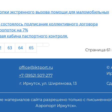
кнопки экстренного вызова помощи для маломобильных
 состоялось подписание коллективного договора
ропоток на 7%
вая кабина паспортного контроля.
2
63
64
65
Страница 61 
office@iktport.ru
© 
Ир
+7 (3952) 507-277
г. Иркутск, ул. Ширямова, 13
Сд
ие материалов сайта разрешено только с письменн
Аэропорт Иркутск».