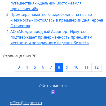
путешествиях «Дальний Восток-земля
приключений»
Премьера памятного видеоклипа на песню
«Нежность» состоялась в преддверии Дня Героев
Отечества
АО «Международный Аэропорт Иркутск»
подтверждает приверженность принципам
честного и прозрачного ведения бизнеса
Страница 8 из 76
3
4
5
6
7
8
9
10
11
12
«Жить вместе»
office@iktport.ru