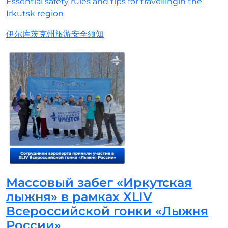
Essential safety rules and tips for travellingin the
Irkutsk region
伊尔库茨克州旅游安全须知
Массовый забег «Иркутская
лыжня» в рамках XLIV
Всероссийской гонки «Лыжня
России»