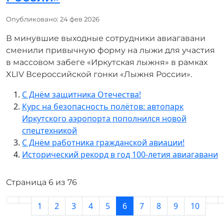
Информация о материале
Опубликовано: 24 фев 2026
В минувшие выходные сотрудники авиагавани
сменили привычную форму на лыжи для участия
в массовом забеге «Иркутская лыжня» в рамках
XLIV Всероссийской гонки «Лыжня России».
С Днём защитника Отечества!
Курс на безопасность полётов: автопарк
Иркутского аэропорта пополнился новой
спецтехникой
C Днём работника гражданской авиации!
Исторический рекорд в год 100-летия авиагавани
Страница 6 из 76
1
2
3
4
5
6
7
8
9
10