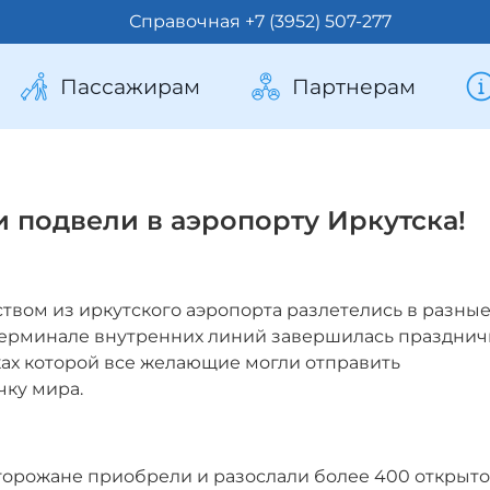
Справочная +7 (3952) 507-277
Пассажирам
Партнерам
 подвели в аэропорту Иркутска!
твом из иркутского аэропорта разлетелись в разны
 в терминале внутренних линий завершилась праздни
мках которой все желающие могли отправить
чку мира.
горожане приобрели и разослали более 400 открыто