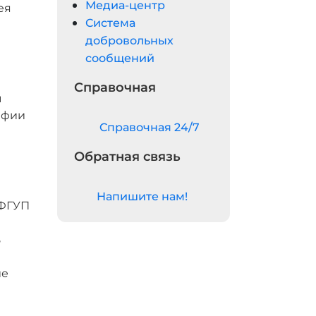
Медиа-центр
ея
Система
добровольных
сообщений
Справочная
ы
афии
Cправочная 24/7
Обратная связь
Напишите нам!
 ФГУП
и
ь
ие