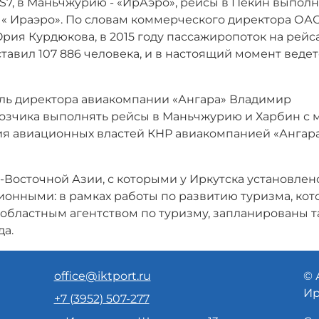
S7, в Маньчжурию - «ИрАэро», рейсы в Пекин выпол
 и « Ираэро». По словам коммерческого директора ОА
ия Курдюкова, в 2015 году пассажиропоток на рейс
тавил 107 886 человека, и в настоящий момент ведет
тель директора авиакомпании «Ангара» Владимир
озчика выполнять рейсы в Маньчжурию и Харбин с 
ия авиационных властей КНР авиакомпанией «Ангар
Восточной Азии, с которыми у Иркутска установлен
ионными: в рамках работы по развитию туризма, ко
 областным агентством по туризму, запланированы 
да.
office@iktport.ru
© 
Ир
+7 (3952) 507-277