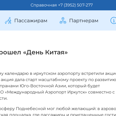
Справочная +7 (3952) 507-277
Пассажирам
Партнерам
прошел «День Китая»
му календарю в иркутском аэропорту встретили акц
 акция дала старт масштабному проекту по развити
странами Юго-Восточной Азии, который будет
ОАО «Международный Аэропорт Иркутск» совместно с
сти.
тмосферу Поднебесной мог любой желающий: в аэров
ская площадка, где пассажиры и приглашенные гост