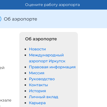
Оцените работу аэропорта
Об аэропорте
Об аэропорте
Новости
Международный
аэропорт Иркутск
Правовая информация
ией
Миссия
ю
Руководство
Контакты
История
Личный вклад
окзале
Карьера
и