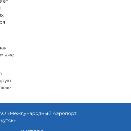
няет
О
ах
ся
мая
а» уже
о
торую
также
АО «
Международный Аэропорт
кутск»