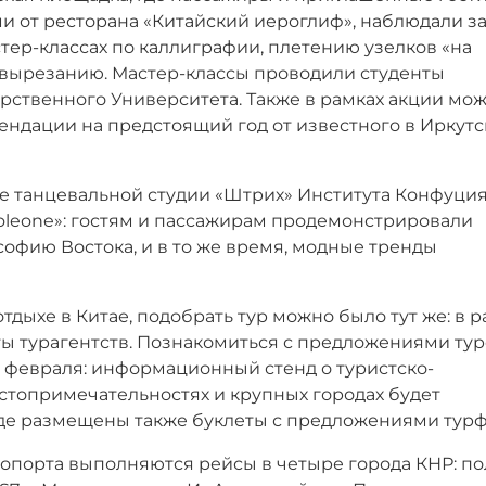
и от ресторана «Китайский иероглиф», наблюдали з
тер-классах по каллиграфии, плетению узелков «на
 вырезанию. Мастер-классы проводили студенты
рственного Университета. Также в рамках акции мо
ендации на предстоящий год от известного в Иркутс
е танцевальной студии «Штрих» Института Конфуци
oleone»: гостям и пассажирам продемонстрировали
фию Востока, и в то же время, модные тренды
ыхе в Китае, подобрать тур можно было тут же: в р
ты турагентств. Познакомиться с предложениями ту
а февраля: информационный стенд о туристско-
стопримечательностях и крупных городах будет
енде размещены также буклеты с предложениями тур
ропорта выполняются рейсы в четыре города КНР: п