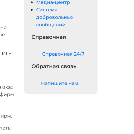
Медиа-центр
а
Система
добровольных
сообщений
жно
ке
Справочная
я ИГУ
Cправочная 24/7
Обратная связь
Напишите нам!
амках
рфирм
фирм.
олеты