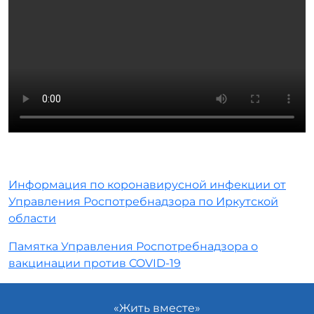
Информация по коронавирусной инфекции от
Управления Роспотребнадзора по Иркутской
области
Памятка Управления Роспотребнадзора о
вакцинации против COVID-19
«Жить вместе»