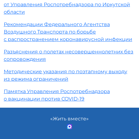
от Управления Роспотребнадзора по Иркутской
области
Рекомендации Федерального Агентства
Воздушного Транспорта по борьбе
с распространением коронавирусной инфекции
Разъяснения о полетах несовершеннолетних без
сопровождения
Методические указания по поэтапному выходу
из режима ограничений
Памятка Управления Роспотребнадзора
о вакцинации против COVID-19
«Жить вместе»