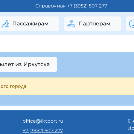
Справочная +7 (3952) 507-277
Пассажирам
Партнерам
Вылет из Иркутска
ого города
office@iktport.ru
© 
Ир
+7 (3952) 507-277