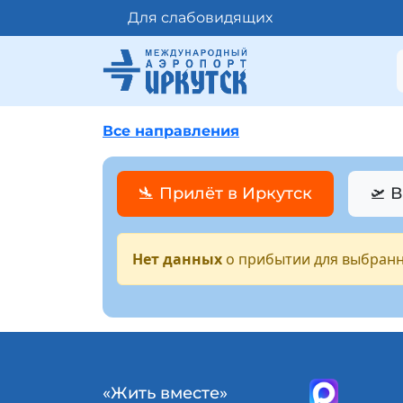
Для слабовидящих
Все направления
🛬 Прилёт в Иркутск
🛫 
Нет данных
о прибытии для выбранн
«Жить вместе»