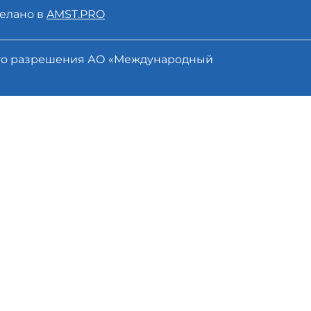
елано в
AMST.PRO
ого разрешения АО «Международный