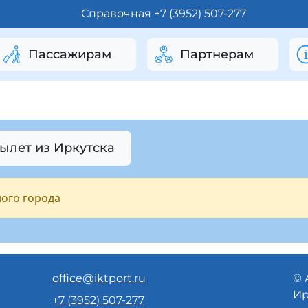
Справочная +7 (3952) 507-277
Пассажирам
Партнерам
Вылет из Иркутска
ого города
office@iktport.ru
© 
Ир
+7 (3952) 507-277