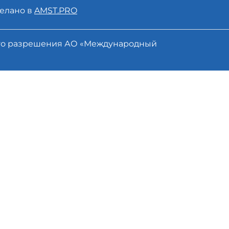
елано в
AMST.PRO
ого разрешения АО «Международный