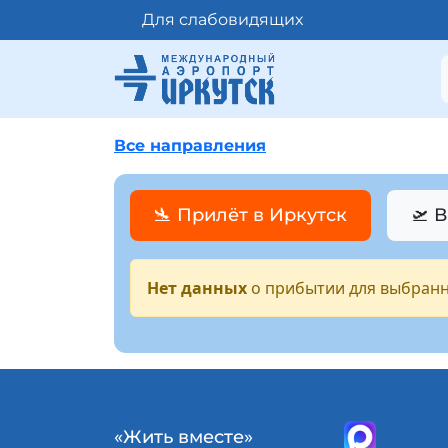
Для слабовидящих
Все направления
🛬 Прилёт в Иркутск
🛫 
Нет данных
о прибытии для выбранн
«Жить вместе»